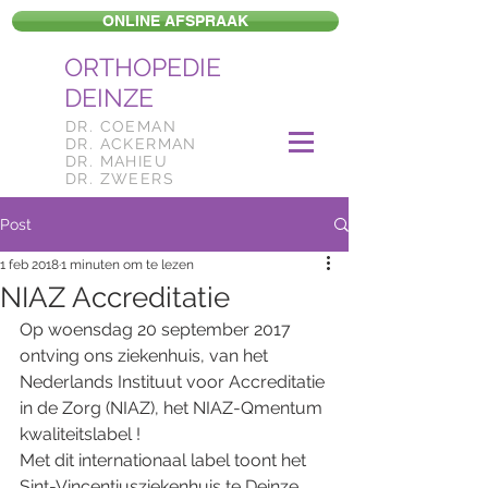
ONLINE AFSPRAAK
ORTHOPEDIE
DEINZE
DR. COEMAN
DR. ACKERMAN
DR. MAHIEU
DR. ZWEERS
Post
1 feb 2018
1 minuten om te lezen
NIAZ Accreditatie
Op woensdag 20 september 2017 
ontving ons ziekenhuis, van het 
Nederlands Instituut voor Accreditatie 
in de Zorg (NIAZ), het NIAZ-Qmentum 
kwaliteitslabel !
Met dit internationaal label toont het 
Sint-Vincentiusziekenhuis te Deinze 