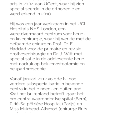
arts in 2004 aan UGent, waar hij zich
specialiseerde in de orthopedie en
werd erkend in 2010.
Hij was een jaar werkzaam in het UCL
Hospitals NHS London, een
wereldvermaard centrum voor heup-
en kniechirurgie, waar hij werkte met de
befaamde chirurgen Prof. Dr. F.
Haddad voor de primaire en revisie
prothesechirurgie en Dr. J. Witt met
specialisatie in de adolescente heup,
met nadruk op bekkenosteotomie en
heuparthroscopie.
Vanaf januari 2012 volgde hij nog
verdere subspecialisatie in bekende
centra in het binnen- en buitenland.
Wat het buitenland betreft, gaat het
om centra waaronder Iselspital (Bern),
Pitié-Salpêtrière Hospital (Parijs) en
Miss Muirhead-Allwood (chirurge Brits
koningshuis in Londen).
Voor ons land gaat het om het AZ
Monica in Antwerpen voor wat betreft
de nieuwste technieken van
arthroscopische kniechirurgie (Dr. K.