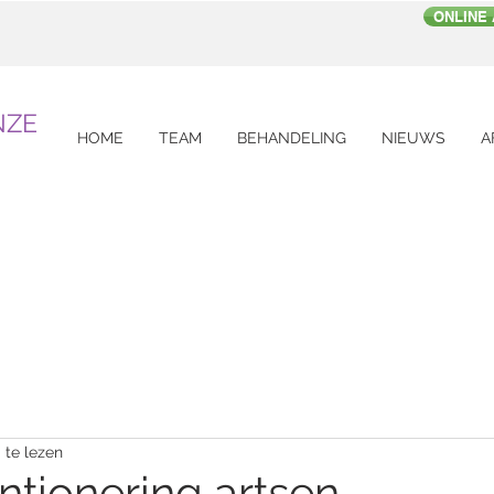
ONLINE
NZE
HOME
TEAM
BEHANDELING
NIEUWS
A
 te lezen
tionering artsen