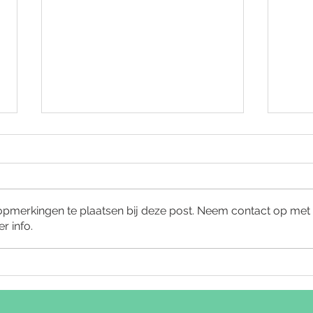
Dr. B
Vanaf
niet 
werkz
 opmerkingen te plaatsen bij deze post. Neem contact op met
veel 
r info.
carri
Start Dr. Zweers - Schouder
pathologie